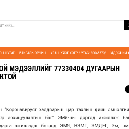
ОН НУТАГ
БАЙГАЛЬ ОРЧИН
УЯАЧ, ХҮЛЭГ ХОЁР / УТАС: 80045570/
ҮНДЭСНИЙ 
ОЙ МЭДЭЭЛЛИЙГ 77330404 ДУГААРЫН
ЖТОЙ
ан “Коронавируст халдварын цар тахлын үеийн эмнэлги
 “Ор зохицуулалтын баг” ЭМЯ-ны дэргэд ажиллаж ба
 дарга ажилладаг бөгөөд ЭМЯ, НЭМГ, ЭМДЕГ, Эм, эм