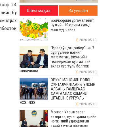
лжээр 24
Шинэ мэдээ
Их уншсан
лийн бүх
мчлүүлэх
Бэлчээрийн ургамал нийт
нутгийн 10 орчим хувьд
лбоотой
маш муу байна
2026-05-13
“Ирээдүй цогцолбор”-ын 7
сургуулийн нэгийг
математик, физикийн
гүнзгийрүүлсэн сургалттай
ахлах сургууль болгож
шинэчилнэ
2026-05-13
ЭРҮҮЛ МЭНДИЙН БОЛОН
СУРТАЛЧИЛГААНЫ УЛСЫН
АЛБАНЫ ГАМШГААС
ХАМГААЛАХ КОМАНД
ШТАБЫН СУРГУУЛЬ
ЭХЭЛЛЭЭ
2026-05-13
Монгол Улсын засаг
захиргаа, нутаг дэвсгэрийн
нэгж, түүний удирдлагын
тухай хуульд өөрчлөлт