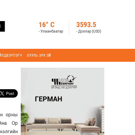
16° C
3593.5
- Улаанбаатар
- Доллар (USD)
ҮЙЛДВЭРЛЭГЧ
ХУУЛЬ ЭРХ ЗҮЙ
йн орны
йна. Ор
нэлгийн