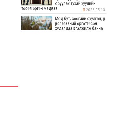
оруулах тухай хуулийн
төсөл өргөн мэдүүлэв
2026-05-13
Мод бут, сөөгийн суулгац, үр
үрслэгээний өргөтгөсөн
худалдаа үргэлжилж байна
2026-05-13
Бага хурлын хүрээнд 80
мянган ам метр талбайд
дугуйн зам, явган зам, авто
зогсоол хийхээр
төлөвлөсөн
2026-05-13
“СУВИЛАГЧ ТАНДАА
БАЯРЛАЛАА-2026” УЛСЫН
ЗӨВЛӨГӨӨН ТӨРИЙН
ОРДОНД БОЛЛОО
2026-05-13
УИХ-ын дарга Япон Улсаас
Монгол Улсад суугаа Элчин
сайд Игавахара Масарүг
хүлээн авч уулзав
2026-05-13
Монгол Улсад 43 жил