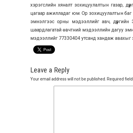
хэрэгслийн хяналт зохицуулалтын газар, дүү
цагаар ажилладаг юм. Ор зохицуулалтын баг н
эмнэлгээс орны мэдээллийг авч, дүүргийн Э
шаардлагатай өвчтний мэдээллийн дагуу эмн
мэдээллийг 77330404 утсанд хандаж авахыг 
Leave a Reply
Your email address will not be published.
Required fiel