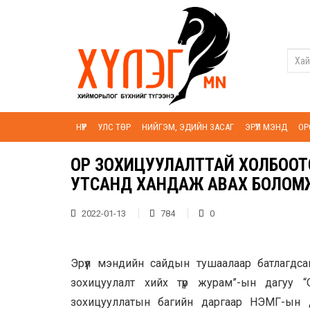
НҮҮР
УЛС ТӨР
НИЙГЭМ, ЭДИЙН ЗАСАГ
ЭРҮҮЛ МЭНД
ОР
ОР ЗОХИЦУУЛАЛТТАЙ ХОЛБООТ
УТСАНД ХАНДАЖ АВАХ БОЛОМ
2022-01-13
784
0
Эрүүл мэндийн сайдын тушаалаар батлагдс
зохицуулалт хийх түр журам”-ын дагуу
зохицууллатын багийн даргаар НЭМГ-ын