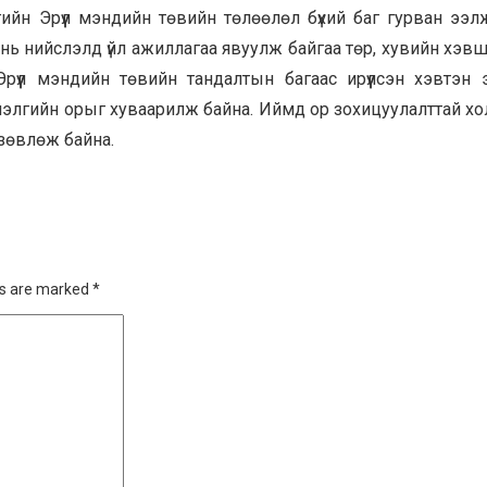
ргийн Эрүүл мэндийн төвийн төлөөлөл бүхий баг гурван ээ
ь нийслэлд үйл ажиллагаа явуулж байгаа төр, хувийн хэвш
рүүл мэндийн төвийн тандалтын багаас ирүүлсэн хэвтэн э
элгийн орыг хуваарилж байна. Иймд ор зохицуулалттай хо
зөвлөж байна.
ds are marked
*