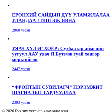
ЕРӨНХИЙ САЙДЫН ДҮҮ УЛАМЖЛАЛАА
УЛАНДАА ГИШГЭЖ ЯВНА
2868 үзсэн
УЯАЧ ХҮЛЭГ ХОЁР: Сүхбаатар аймгийн
уугуул ААУ уяач Я.Бүтэмж гуай хонгор
морьтойгоо
2447 үзсэн
“ФРОНТЫН СУВИЛАГЧ” НЭРЭМЖИТ
ШАГНАЛЫГ ГАРДУУЛЛАА
2393 үзсэн
© 2026 Бүх эрх хуулиар хамгаалагдсан.