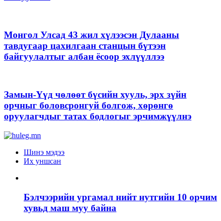
Монгол Улсад 43 жил хүлээсэн Дулааны
тавдугаар цахилгаан станцын бүтээн
байгуулалтыг албан ёсоор эхлүүллээ
Замын-Үүд чөлөөт бүсийн хууль, эрх зүйн
орчныг боловсронгуй болгож, хөрөнгө
оруулагчдыг татах бодлогыг эрчимжүүлнэ
Шинэ мэдээ
Их уншсан
Бэлчээрийн ургамал нийт нутгийн 10 орчим
хувьд маш муу байна