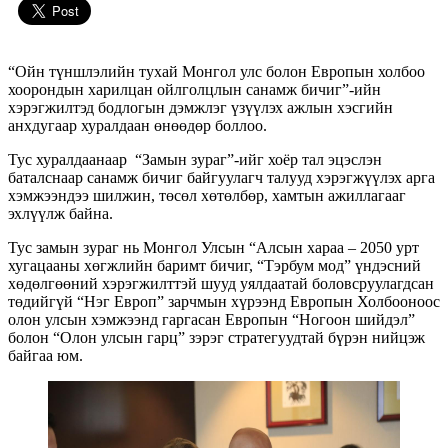
“Ойн түншлэлийн тухай Монгол улс болон Европын холбоо
хоорондын харилцан ойлголцлын санамж бичиг”-ийн
хэрэгжилтэд бодлогын дэмжлэг үзүүлэх ажлын хэсгийн
анхдугаар хуралдаан өнөөдөр боллоо.
Тус хуралдаанаар “Замын зураг”-ийг хоёр тал эцэслэн
баталснаар санамж бичиг байгуулагч талууд хэрэгжүүлэх арга
хэмжээндээ шилжин, төсөл хөтөлбөр, хамтын ажиллагааг
эхлүүлж байна.
Тус замын зураг нь Монгол Улсын “Алсын хараа – 2050 урт
хугацааны хөгжлийн баримт бичиг, “Тэрбум мод” үндэсний
хөдөлгөөний хэрэгжилттэй шууд уялдаатай боловсруулагдсан
төдийгүй “Нэг Европ” зарчмын хүрээнд Европын Холбооноос
олон улсын хэмжээнд гаргасан Европын “Ногоон шийдэл”
болон “Олон улсын гарц” зэрэг стратегуудтай бүрэн нийцэж
байгаа юм.