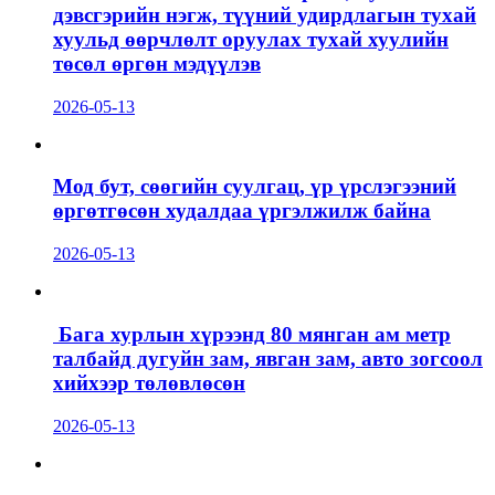
дэвсгэрийн нэгж, түүний удирдлагын тухай
хуульд өөрчлөлт оруулах тухай хуулийн
төсөл өргөн мэдүүлэв
2026-05-13
Мод бут, сөөгийн суулгац, үр үрслэгээний
өргөтгөсөн худалдаа үргэлжилж байна
2026-05-13
Бага хурлын хүрээнд 80 мянган ам метр
талбайд дугуйн зам, явган зам, авто зогсоол
хийхээр төлөвлөсөн
2026-05-13