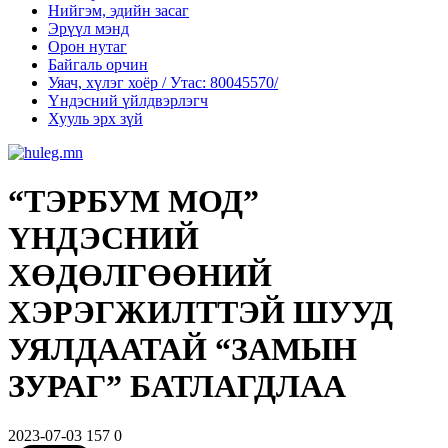
Нийгэм, эдийн засаг
Эрүүл мэнд
Орон нутаг
Байгаль орчин
Уяач, хүлэг хоёр / Утас: 80045570/
Үндэсний үйлдвэрлэгч
Хууль эрх зүй
“ТЭРБУМ МОД”
ҮНДЭСНИЙ
ХӨДӨЛГӨӨНИЙ
ХЭРЭГЖИЛТТЭЙ ШУУД
УЯЛДААТАЙ “ЗАМЫН
ЗУРАГ” БАТЛАГДЛАА
2023-07-03
157
0