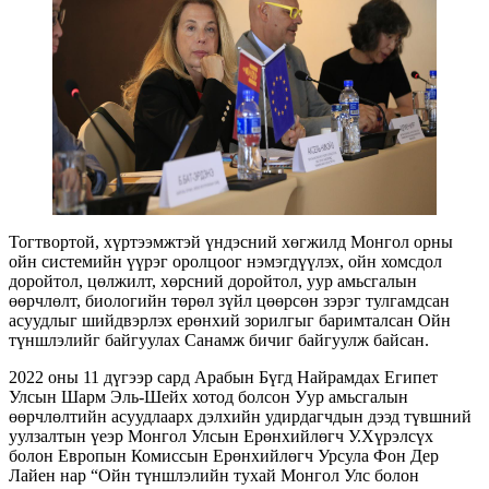
Тогтвортой, хүртээмжтэй үндэсний хөгжилд Монгол орны
ойн системийн үүрэг оролцоог нэмэгдүүлэх, ойн хомсдол
доройтол, цөлжилт, хөрсний доройтол, уур амьсгалын
өөрчлөлт, биологийн төрөл зүйл цөөрcөн зэрэг тулгамдсан
асуудлыг шийдвэрлэх ерөнхий зорилгыг баримталсан Ойн
түншлэлийг байгуулах Санамж бичиг байгуулж байсан.
2022 оны 11 дүгээр сард Арабын Бүгд Найрамдах Египет
Улсын Шарм Эль-Шейх хотод болсон Уур амьсгалын
өөрчлөлтийн асуудлаарх дэлхийн удирдагчдын дээд түвшний
уулзалтын үеэр Монгол Улсын Ерөнхийлөгч У.Хүрэлсүх
болон Европын Комиссын Ерөнхийлөгч Урсула Фон Дер
Лайен нар “Ойн түншлэлийн тухай Монгол Улс болон