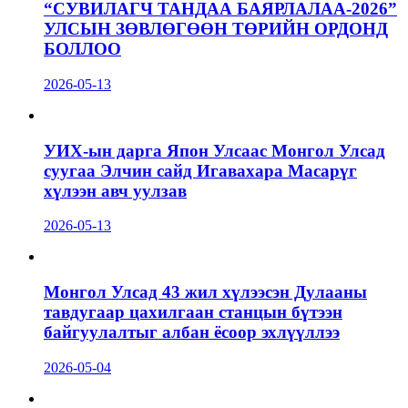
“СУВИЛАГЧ ТАНДАА БАЯРЛАЛАА-2026”
УЛСЫН ЗӨВЛӨГӨӨН ТӨРИЙН ОРДОНД
БОЛЛОО
2026-05-13
УИХ-ын дарга Япон Улсаас Монгол Улсад
суугаа Элчин сайд Игавахара Масарүг
хүлээн авч уулзав
2026-05-13
Монгол Улсад 43 жил хүлээсэн Дулааны
тавдугаар цахилгаан станцын бүтээн
байгуулалтыг албан ёсоор эхлүүллээ
2026-05-04