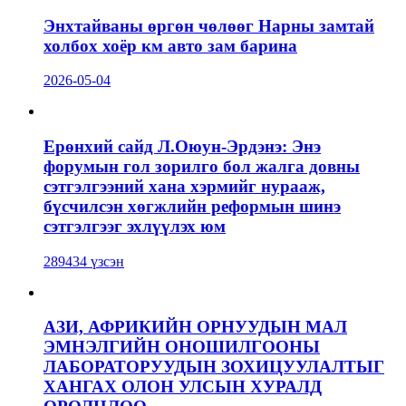
Энхтайваны өргөн чөлөөг Нарны замтай
холбох хоёр км авто зам барина
2026-05-04
Ерөнхий сайд Л.Оюун-Эрдэнэ: Энэ
форумын гол зорилго бол жалга довны
сэтгэлгээний хана хэрмийг нурааж,
бүсчилсэн хөгжлийн реформын шинэ
сэтгэлгээг эхлүүлэх юм
289434 үзсэн
АЗИ, АФРИКИЙН ОРНУУДЫН МАЛ
ЭМНЭЛГИЙН ОНОШИЛГООНЫ
ЛАБОРАТОРУУДЫН ЗОХИЦУУЛАЛТЫГ
ХАНГАХ ОЛОН УЛСЫН ХУРАЛД