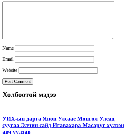
Name
Email
Website
Холбоотой мэдээ
УИХ-ын дарга Япон Улсаас Монгол Улсад
суугаа Элчин сайд Игавахара Масарүг хүлээн
авч уулзав