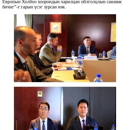
Европын Холбоо хоорондын харилцан ойлголцлын санамж
бичиг”-т гарын үсэг зурсан юм.