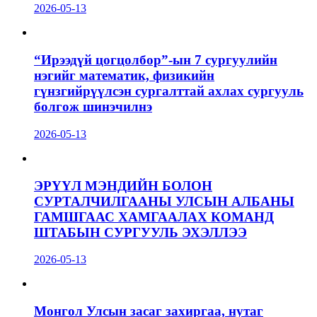
2026-05-13
“Ирээдүй цогцолбор”-ын 7 сургуулийн
нэгийг математик, физикийн
гүнзгийрүүлсэн сургалттай ахлах сургууль
болгож шинэчилнэ
2026-05-13
ЭРҮҮЛ МЭНДИЙН БОЛОН
СУРТАЛЧИЛГААНЫ УЛСЫН АЛБАНЫ
ГАМШГААС ХАМГААЛАХ КОМАНД
ШТАБЫН СУРГУУЛЬ ЭХЭЛЛЭЭ
2026-05-13
Монгол Улсын засаг захиргаа, нутаг