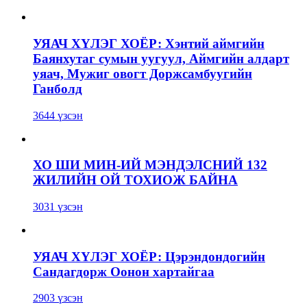
УЯАЧ ХҮЛЭГ ХОЁР: Хэнтий аймгийн
Баянхутаг сумын уугуул, Аймгийн алдарт
уяач, Мужиг овогт Доржсамбуугийн
Ганболд
3644 үзсэн
ХО ШИ МИН-ИЙ МЭНДЭЛСНИЙ 132
ЖИЛИЙН ОЙ ТОХИОЖ БАЙНА
3031 үзсэн
УЯАЧ ХҮЛЭГ ХОЁР: Цэрэндондогийн
Сандагдорж Оонон хартайгаа
2903 үзсэн