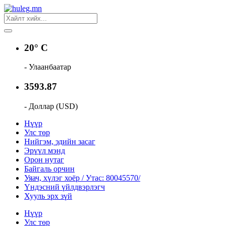
20° C
- Улаанбаатар
3593.87
- Доллар (USD)
Нүүр
Улс төр
Нийгэм, эдийн засаг
Эрүүл мэнд
Орон нутаг
Байгаль орчин
Уяач, хүлэг хоёр / Утас: 80045570/
Үндэсний үйлдвэрлэгч
Хууль эрх зүй
Нүүр
Улс төр