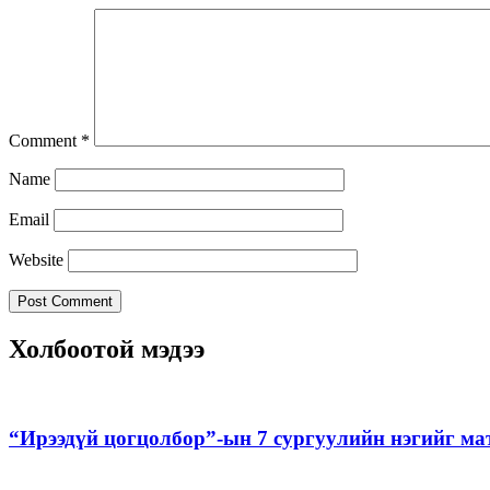
Comment
*
Name
Email
Website
Холбоотой мэдээ
“Ирээдүй цогцолбор”-ын 7 сургуулийн нэгийг ма