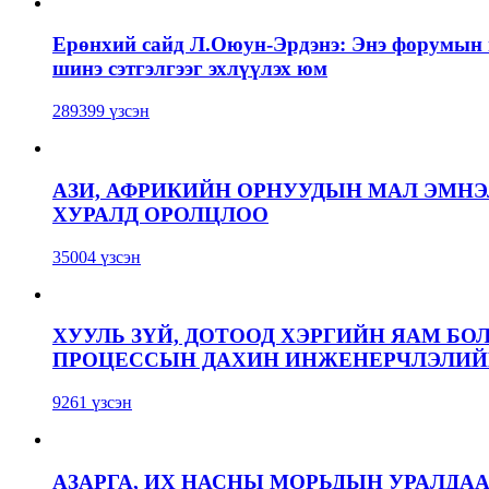
Ерөнхий сайд Л.Оюун-Эрдэнэ: Энэ форумын г
шинэ сэтгэлгээг эхлүүлэх юм
289399 үзсэн
АЗИ, АФРИКИЙН ОРНУУДЫН МАЛ ЭМН
ХУРАЛД ОРОЛЦЛОО
35004 үзсэн
ХУУЛЬ ЗҮЙ, ДОТООД ХЭРГИЙН ЯАМ БО
ПРОЦЕССЫН ДАХИН ИНЖЕНЕРЧЛЭЛИЙН
9261 үзсэн
АЗАРГА, ИХ НАСНЫ МОРЬДЫН УРАЛДА