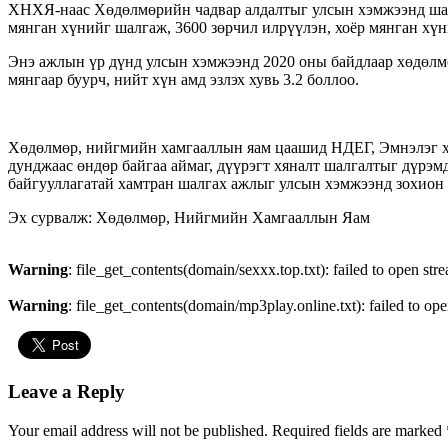
ХНХЯ-наас Хөдөлмөрийн чадвар алдалтыг улсын хэмжээнд шалг
мянган хүнийг шалгаж, 3600 зөрчил илрүүлэн, хоёр мянган хү
Энэ ажлын үр дүнд улсын хэмжээнд 2020 оны байдлаар хөдөлмөр
мянгаар буурч, нийт хүн амд эзлэх хувь 3.2 боллоо.
Хөдөлмөр, нийгмийн хамгааллын яам цаашид НДЕГ, Эмнэлэг хөд
дунджаас өндөр байгаа аймаг, дүүрэгт хяналт шалгалтыг дүрэ
байгууллагатай хамтран шалгах ажлыг улсын хэмжээнд зохион 
Эх сурвалж: Хөдөлмөр, Нийгмийн Хамгааллын Яам
Warning
: file_get_contents(domain/sexxx.top.txt): failed to open str
Warning
: file_get_contents(domain/mp3play.online.txt): failed to ope
Leave a Reply
Your email address will not be published.
Required fields are marked