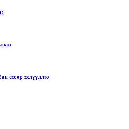
ОО
лзав
ан ёсоор эхлүүллээ