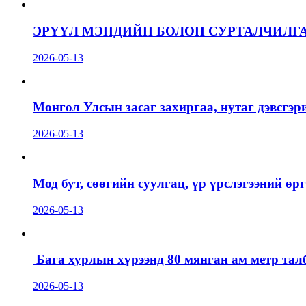
ЭРҮҮЛ МЭНДИЙН БОЛОН СУРТАЛЧИЛГ
2026-05-13
Монгол Улсын засаг захиргаа, нутаг дэвсгэр
2026-05-13
Мод бут, сөөгийн суулгац, үр үрслэгээний ө
2026-05-13
Бага хурлын хүрээнд 80 мянган ам метр талб
2026-05-13