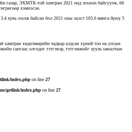
йн газар, ЭХМТК-той хамтран 2021 онд зохион байгуулж, 66
төгрөгөөр хэмнэсэн.
.4 хувь эзэлж байсан бол 2021 оны эцэст 105.6 мянга буюу 5
й хамтран хөдөлмөрийн чадвар алдсан хүний тоо нь улсын
жийн сангаас олгодог тэтгэвэр, тэтгэмжийг хууль хяналтын
tlink/index.php
on line
27
e/getlink/index.php
on line
27