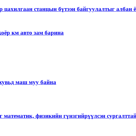
р цахилгаан станцын бүтээн байгуулалтыг албан ё
оёр км авто зам барина
хувьд маш муу байна
г математик, физикийн гүнзгийрүүлсэн сургалтта