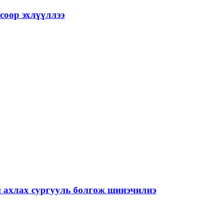
соор эхлүүллээ
й ахлах сургууль болгож шинэчилнэ