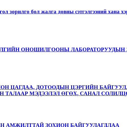
ол зорилго бол жалга довны сэтгэлгээний хана 
ЭЛГИЙН ОНОШИЛГООНЫ ЛАБОРАТОРУУДЫН 
ЛОН ЦАГДАА, ДОТООДЫН ЦЭРГИЙН БАЙГУУЛ
 ТАЛААР МЭДЭЭЛЭЛ ӨГӨХ, САНАЛ СОЛИЛЦ
АН АМЖИЛТТАЙ ЗОХИОН БАЙГУУЛАГДЛАА