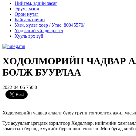
Нийгэм, эдийн засаг
Эрүүл мэнд
Орон нутаг
Байгаль орчин
Уяач, хүлэг хоёр / Утас: 80045570/
Үндэсний үйлдвэрлэгч
Хууль эрх зүй
ХӨДӨЛМӨРИЙН ЧАДВАР А
БОЛЖ БУУРЛАА
2022-04-06
750
0
Хөдөлмөрийн чадвар алдалт буюу групп тогтоолгох ажил улсын
Тус асуудлыг цэгцлэх зорилгоор Хөдөлмөр, нийгмийн хамгаал
комиссын бүрэлдэхүүнийг бүрэн шинэчилсэн. Мөн бусад холбог