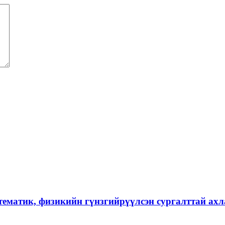
тематик, физикийн гүнзгийрүүлсэн сургалттай ах