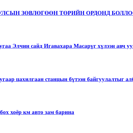
 УЛСЫН ЗӨВЛӨГӨӨН ТӨРИЙН ОРДОНД БОЛЛ
гаа Элчин сайд Игавахара Масарүг хүлээн авч уу
угаар цахилгаан станцын бүтээн байгуулалтыг алб
ох хоёр км авто зам барина