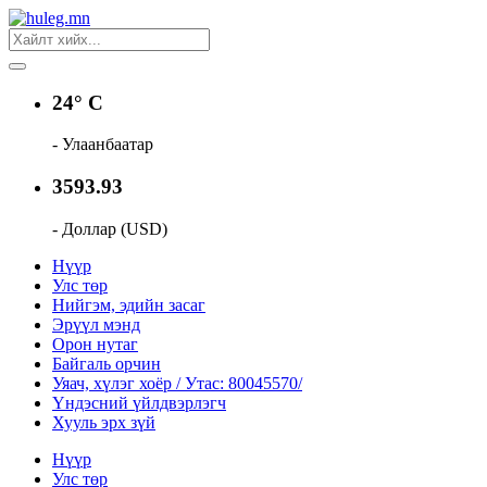
24° C
- Улаанбаатар
3593.93
- Доллар (USD)
Нүүр
Улс төр
Нийгэм, эдийн засаг
Эрүүл мэнд
Орон нутаг
Байгаль орчин
Уяач, хүлэг хоёр / Утас: 80045570/
Үндэсний үйлдвэрлэгч
Хууль эрх зүй
Нүүр
Улс төр