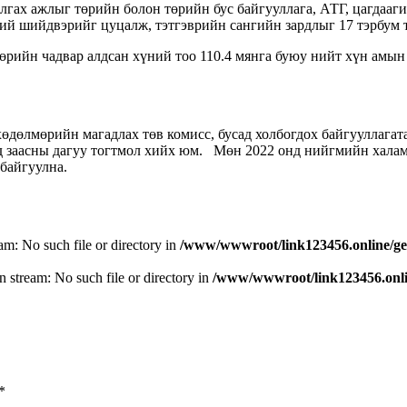
ах ажлыг төрийн болон төрийн бус байгууллага, АТГ, цагдааги
ний шийдвэрийг цуцалж, тэтгэврийн сангийн зардлыг 17 тэрбум 
ийн чадвар алдсан хүний тоо 110.4 мянга буюу нийт хүн амын 3
өлмөрийн магадлах төв комисс, бусад холбогдох байгууллагата
мд заасны дагуу тогтмол хийх юм. Мөн 2022 онд нийгмийн халам
байгуулна.
eam: No such file or directory in
/www/wwwroot/link123456.online/ge
n stream: No such file or directory in
/www/wwwroot/link123456.onlin
*