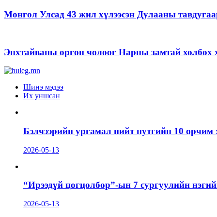
Монгол Улсад 43 жил хүлээсэн Дулааны тавдугаа
Энхтайваны өргөн чөлөөг Нарны замтай холбох х
Шинэ мэдээ
Их уншсан
Бэлчээрийн ургамал нийт нутгийн 10 орчим 
2026-05-13
“Ирээдүй цогцолбор”-ын 7 сургуулийн нэгий
2026-05-13