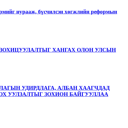
хэрмийг нурааж, бүсчилсэн хөгжлийн реформын
ЗОХИЦУУЛАЛТЫГ ХАНГАХ ОЛОН УЛСЫН
ЛАГЫН УДИРДЛАГА, АЛБАН ХААГЧДАД
ОХ УУЛЗАЛТЫГ ЗОХИОН БАЙГУУЛЛАА