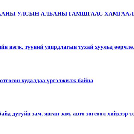
ААНЫ УЛСЫН АЛБАНЫ ГАМШГААС ХАМГААЛ
ийн нэгж, түүний удирдлагын тухай хуульд өөрчлө
ргөтгөсөн худалдаа үргэлжилж байна
айд дугуйн зам, явган зам, авто зогсоол хийхээр 