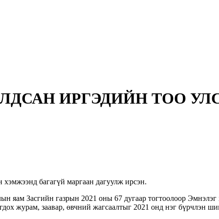
ЛДСАН ИРГЭДИЙН ТОО УЛС
 хэмжээнд багагүй маргаан дагуулж ирсэн.
лын яам Засгийн газрын 2021 оны 67 дугаар тогтоолоор Эмнэлэ
дох журам, заавар, өвчний жагсаалтыг 2021 онд нэг бүрчлэн ши