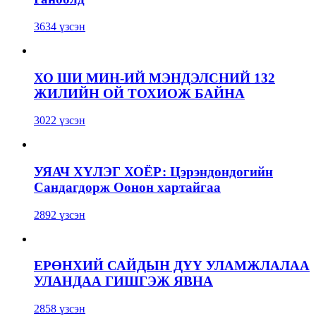
3634 үзсэн
ХО ШИ МИН-ИЙ МЭНДЭЛСНИЙ 132
ЖИЛИЙН ОЙ ТОХИОЖ БАЙНА
3022 үзсэн
УЯАЧ ХҮЛЭГ ХОЁР: Цэрэндондогийн
Сандагдорж Оонон хартайгаа
2892 үзсэн
ЕРӨНХИЙ САЙДЫН ДҮҮ УЛАМЖЛАЛАА
УЛАНДАА ГИШГЭЖ ЯВНА
2858 үзсэн