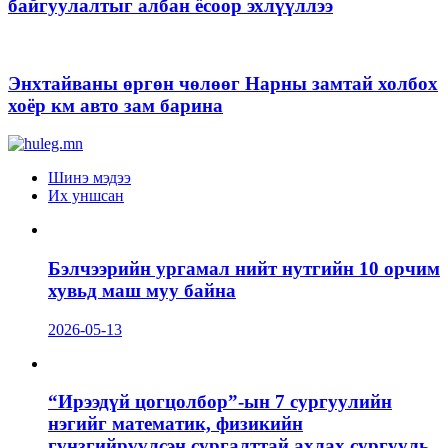
байгуулалтыг албан ёсоор эхлүүллээ
Энхтайваны өргөн чөлөөг Нарны замтай холбох
хоёр км авто зам барина
Шинэ мэдээ
Их уншсан
Бэлчээрийн ургамал нийт нутгийн 10 орчим
хувьд маш муу байна
2026-05-13
“Ирээдүй цогцолбор”-ын 7 сургуулийн
нэгийг математик, физикийн
гүнзгийрүүлсэн сургалттай ахлах сургууль