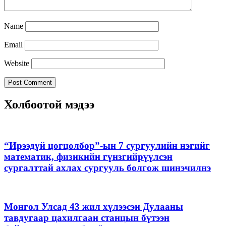
Name
Email
Website
Холбоотой мэдээ
“Ирээдүй цогцолбор”-ын 7 сургуулийн нэгийг
математик, физикийн гүнзгийрүүлсэн
сургалттай ахлах сургууль болгож шинэчилнэ
Монгол Улсад 43 жил хүлээсэн Дулааны
тавдугаар цахилгаан станцын бүтээн