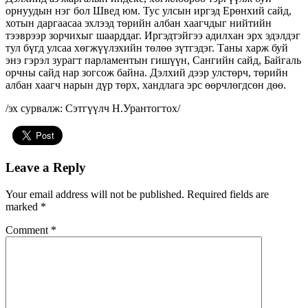
орнуудын нэг бол Швед юм. Тус улсын иргэд Ерөнхий сайд,
хотын даргаасаа эхлээд төрийн албан хаагчдыг нийтийн
тээврээр зорчихыг шаарддаг. Иргэдтэйгээ адилхан эрх эдэлдэг
тул бүгд улсаа хөгжүүлэхийн төлөө зүтгэдэг. Таны харж буй
энэ гэрэл зурагт парламентын гишүүн, Сангийн сайд, Байгаль
орчны сайд нар зогсож байна. Дэлхий дээр улстөрч, төрийн
албан хаагч нарын дүр төрх, хандлага эрс өөрчлөгдсөн дөө.
/эх сурвалж: Сэтгүүлч Н.Урантогтох/
Leave a Reply
Your email address will not be published.
Required fields are
marked
*
Comment
*