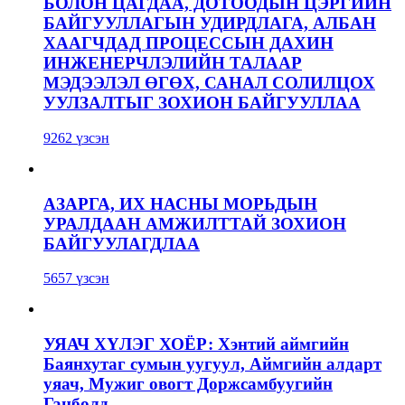
БОЛОН ЦАГДАА, ДОТООДЫН ЦЭРГИЙН
БАЙГУУЛЛАГЫН УДИРДЛАГА, АЛБАН
ХААГЧДАД ПРОЦЕССЫН ДАХИН
ИНЖЕНЕРЧЛЭЛИЙН ТАЛААР
МЭДЭЭЛЭЛ ӨГӨХ, САНАЛ СОЛИЛЦОХ
УУЛЗАЛТЫГ ЗОХИОН БАЙГУУЛЛАА
9262 үзсэн
АЗАРГА, ИХ НАСНЫ МОРЬДЫН
УРАЛДААН АМЖИЛТТАЙ ЗОХИОН
БАЙГУУЛАГДЛАА
5657 үзсэн
УЯАЧ ХҮЛЭГ ХОЁР: Хэнтий аймгийн
Баянхутаг сумын уугуул, Аймгийн алдарт
уяач, Мужиг овогт Доржсамбуугийн
Ганболд