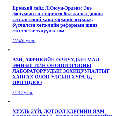
Ерөнхий сайд Л.Оюун-Эрдэнэ: Энэ
форумын гол зорилго бол жалга довны
сэтгэлгээний хана хэрмийг нурааж,
бүсчилсэн хөгжлийн реформын шинэ
сэтгэлгээг эхлүүлэх юм
289401 үзсэн
АЗИ, АФРИКИЙН ОРНУУДЫН МАЛ
ЭМНЭЛГИЙН ОНОШИЛГООНЫ
ЛАБОРАТОРУУДЫН ЗОХИЦУУЛАЛТЫГ
ХАНГАХ ОЛОН УЛСЫН ХУРАЛД
ОРОЛЦЛОО
35012 үзсэн
ХУУЛЬ ЗҮЙ, ДОТООД ХЭРГИЙН ЯАМ