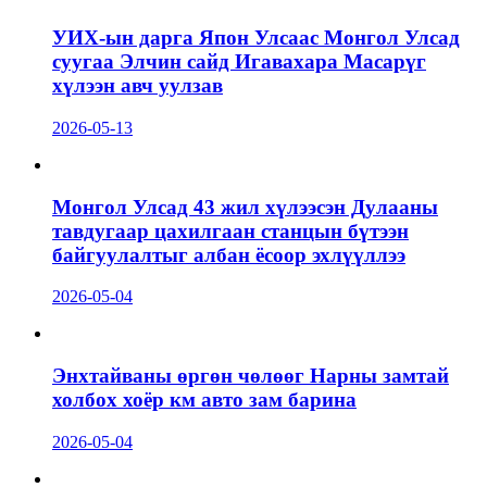
УИХ-ын дарга Япон Улсаас Монгол Улсад
суугаа Элчин сайд Игавахара Масарүг
хүлээн авч уулзав
2026-05-13
Монгол Улсад 43 жил хүлээсэн Дулааны
тавдугаар цахилгаан станцын бүтээн
байгуулалтыг албан ёсоор эхлүүллээ
2026-05-04
Энхтайваны өргөн чөлөөг Нарны замтай
холбох хоёр км авто зам барина
2026-05-04