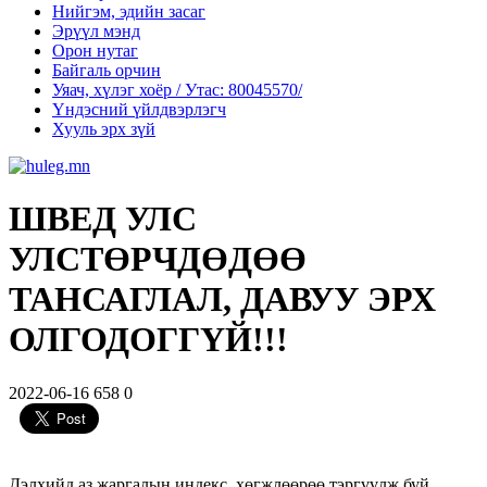
Нийгэм, эдийн засаг
Эрүүл мэнд
Орон нутаг
Байгаль орчин
Уяач, хүлэг хоёр / Утас: 80045570/
Үндэсний үйлдвэрлэгч
Хууль эрх зүй
ШВЕД УЛС
УЛСТӨРЧДӨДӨӨ
ТАНСАГЛАЛ, ДАВУУ ЭРХ
ОЛГОДОГГҮЙ!!!
2022-06-16
658
0
Дэлхийд аз жаргалын индекс, хөгжлөөрөө тэргүүлж буй