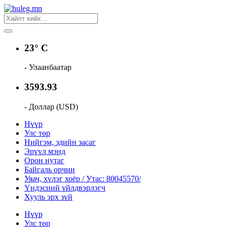
23° C
- Улаанбаатар
3593.93
- Доллар (USD)
Нүүр
Улс төр
Нийгэм, эдийн засаг
Эрүүл мэнд
Орон нутаг
Байгаль орчин
Уяач, хүлэг хоёр / Утас: 80045570/
Үндэсний үйлдвэрлэгч
Хууль эрх зүй
Нүүр
Улс төр