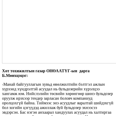
Хот тохижилтын газар ОНӨААТҮГ-ын дарга
Б.Мөнхцэцэг:
-Манай байгууллагын хувьд өвөлжилтийн бэлтгэл ажлын
хүрээнд хүндрэлтэй асуудал нь бульдозерийн хүрэлцээ
хангамж юм. Нийслэлийн төсвийн хөрөнгөөр шинэ бульдозер
оруулж ирэхээр тендер зарласан боловч компаниуд
оролцохгүй байна. Тиймээс энэ асуудлыг яаралтай шийдэхгүй
бол хогийн цэгүүдэд ажиллаж буй бульдозер эхнээсээ
эвдэрсэн. Бас нэгэн анхаарал хандуулах асуудал нь халтиргаа