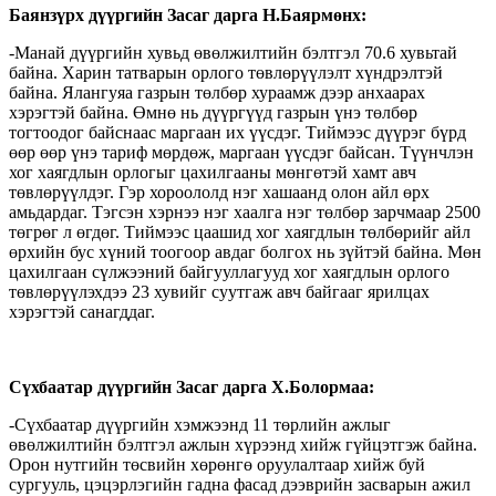
Баянзүрх дүүргийн Засаг дарга Н.Баярмөнх:
-Манай дүүргийн хувьд өвөлжилтийн бэлтгэл 70.6 хувьтай
байна. Харин татварын орлого төвлөрүүлэлт хүндрэлтэй
байна. Ялангуяа газрын төлбөр хураамж дээр анхаарах
хэрэгтэй байна. Өмнө нь дүүргүүд газрын үнэ төлбөр
тогтоодог байснаас маргаан их үүсдэг. Тиймээс дүүрэг бүрд
өөр өөр үнэ тариф мөрдөж, маргаан үүсдэг байсан. Түүнчлэн
хог хаягдлын орлогыг цахилгааны мөнгөтэй хамт авч
төвлөрүүлдэг. Гэр хороололд нэг хашаанд олон айл өрх
амьдардаг. Тэгсэн хэрнээ нэг хаалга нэг төлбөр зарчмаар 2500
төгрөг л өгдөг. Тиймээс цаашид хог хаягдлын төлбөрийг айл
өрхийн бус хүний тоогоор авдаг болгох нь зүйтэй байна. Мөн
цахилгаан сүлжээний байгууллагууд хог хаягдлын орлого
төвлөрүүлэхдээ 23 хувийг суутгаж авч байгааг ярилцах
хэрэгтэй санагддаг.
Сүхбаатар дүүргийн Засаг дарга Х.Болормаа:
-Сүхбаатар дүүргийн хэмжээнд 11 төрлийн ажлыг
өвөлжилтийн бэлтгэл ажлын хүрээнд хийж гүйцэтгэж байна.
Орон нутгийн төсвийн хөрөнгө оруулалтаар хийж буй
сургууль, цэцэрлэгийн гадна фасад дээврийн засварын ажил