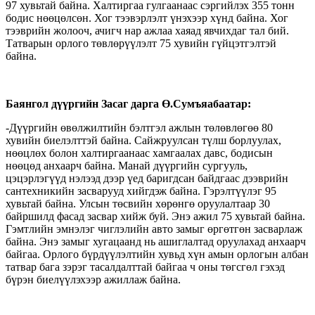
97 хувьтай байна. Халтиргаа гулгаанаас сэргийлэх 355 тонн
бодис нөөцөлсөн. Хог тээвэрлэлт үнэхээр хүнд байна. Хог
тээврийн жолооч, ачигч нар ажлаа хаяад явчихдаг тал бий.
Татварын орлого төвлөрүүлэлт 75 хувийн гүйцэтгэлтэй
байна.
Баянгол дүүргийн Засаг дарга Ө.Сумъяабаатар:
-Дүүргийн өвөлжилтийн бэлтгэл ажлын төлөвлөгөө 80
хувийн биелэлттэй байна. Сайжруулсан түлш борлуулах,
нөөцлөх болон халтиргаанаас хамгаалах давс, бодисын
нөөцөд анхаарч байна. Манай дүүргийн сургууль,
цэцэрлэгүүд нэлээд дээр үед баригдсан байдгаас дээврийн
сантехникийн засварууд хийгдэж байна. Гэрэлтүүлэг 95
хувьтай байна. Улсын төсвийн хөрөнгө оруулалтаар 30
байршилд фасад засвар хийж буй. Энэ ажил 75 хувьтай байна.
Гэмтлийн эмнэлэг чиглэлийн авто замыг өргөтгөн засварлаж
байна. Энэ замыг хугацаанд нь ашиглалтад оруулахад анхаарч
байгаа. Орлого бүрдүүлэлтийн хувьд хүн амын орлогын албан
татвар бага зэрэг тасалдалттай байгаа ч оны төгсгөл гэхэд
бүрэн биелүүлэхээр ажиллаж байна.