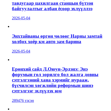
тавдугаар цахилгаан станцын бүтээн
байгуулалтыг албан ёсоор эхлүүллээ
2026-05-04
Энхтайваны өргөн чөлөөг Нарны замтай
холбох хоёр км авто зам барина
2026-05-04
Ерөнхий сайд Л.Оюун-Эрдэнэ: Энэ
форумын гол зорилго бол жалга довны
сэтгэлгээний хана хэрмийг нурааж,
бүсчилсэн хөгжлийн реформын шинэ
сэтгэлгээг эхлүүлэх юм
289476 үзсэн