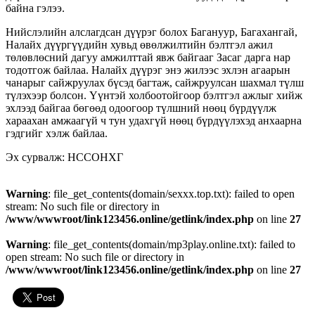
байна гэлээ.
Нийслэлийн алслагдсан дүүрэг болох Багануур, Багахангай,
Налайх дүүргүүдийн хувьд өвөлжилтийн бэлтгэл ажил
төлөвлөсний дагуу амжилттай явж байгааг Засаг дарга нар
тодотгож байлаа. Налайх дүүрэг энэ жилээс эхлэн агаарын
чанарыг сайжруулах бүсэд багтаж, сайжруулсан шахмал түлш
түлэхээр болсон. Үүнтэй холбоотойгоор бэлтгэл ажлыг хийж
эхлээд байгаа бөгөөд одоогоор түлшний нөөц бүрдүүлж
хараахан амжаагүй ч тун удахгүй нөөц бүрдүүлэхэд анхаарна
гэдгийг хэлж байлаа.
Эх сурвалж: НССОНХГ
Warning
: file_get_contents(domain/sexxx.top.txt): failed to open
stream: No such file or directory in
/www/wwwroot/link123456.online/getlink/index.php
on line
27
Warning
: file_get_contents(domain/mp3play.online.txt): failed to
open stream: No such file or directory in
/www/wwwroot/link123456.online/getlink/index.php
on line
27