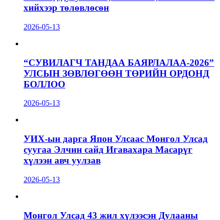
хийхээр төлөвлөсөн
2026-05-13
“СУВИЛАГЧ ТАНДАА БАЯРЛАЛАА-2026”
УЛСЫН ЗӨВЛӨГӨӨН ТӨРИЙН ОРДОНД
БОЛЛОО
2026-05-13
УИХ-ын дарга Япон Улсаас Монгол Улсад
суугаа Элчин сайд Игавахара Масарүг
хүлээн авч уулзав
2026-05-13
Монгол Улсад 43 жил хүлээсэн Дулааны