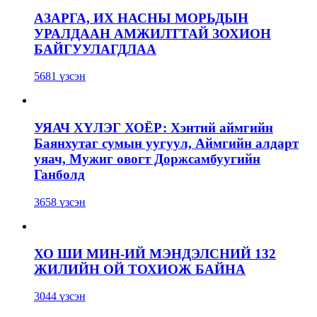
АЗАРГА, ИХ НАСНЫ МОРЬДЫН
УРАЛДААН АМЖИЛТТАЙ ЗОХИОН
БАЙГУУЛАГДЛАА
5681 үзсэн
УЯАЧ ХҮЛЭГ ХОЁР: Хэнтий аймгийн
Баянхутаг сумын уугуул, Аймгийн алдарт
уяач, Мужиг овогт Доржсамбуугийн
Ганболд
3658 үзсэн
ХО ШИ МИН-ИЙ МЭНДЭЛСНИЙ 132
ЖИЛИЙН ОЙ ТОХИОЖ БАЙНА
3044 үзсэн