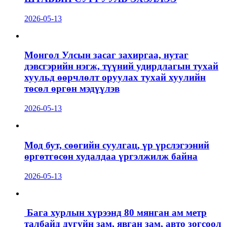
2026-05-13
Монгол Улсын засаг захиргаа, нутаг
дэвсгэрийн нэгж, түүний удирдлагын тухай
хуульд өөрчлөлт оруулах тухай хуулийн
төсөл өргөн мэдүүлэв
2026-05-13
Мод бут, сөөгийн суулгац, үр үрслэгээний
өргөтгөсөн худалдаа үргэлжилж байна
2026-05-13
Бага хурлын хүрээнд 80 мянган ам метр
талбайд дугуйн зам, явган зам, авто зогсоол