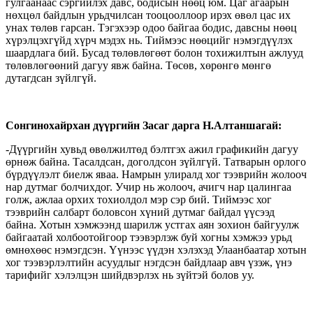
гулгаанаас сэргийлэх давс, бодисын нөөц юм. Цаг агаарын
нөхцөл байдлын урьдчилсан тооцооллоор ирэх өвөл цас их
унах төлөв гарсан. Тэгэхээр одоо байгаа бодис, давсны нөөц
хүрэлцэхгүйд хүрч мэдэх нь. Тиймээс нөөцийг нэмэгдүүлэх
шаардлага бий. Бусад төлөвлөгөөт болон тохижилтын ажлууд
төлөвлөгөөний дагуу явж байна. Төсөв, хөрөнгө мөнгө
дутагдсан зүйлгүй.
Сонгинохайрхан дүүргийн Засаг дарга Н.Алтаншагай:
-Дүүргийн хувьд өвөлжилтөд бэлтгэх ажил графикийн дагуу
өрнөж байна. Тасалдсан, доголдсон зүйлгүй. Татварын орлого
бүрдүүлэлт биелж яваа. Намрын улиралд хог тээврийн жолооч
нар дутмаг болчихдог. Учир нь жолооч, ачигч нар цалингаа
голж, ажлаа орхих тохиолдол мэр сэр бий. Тиймээс хог
тээврийн салбарт боловсон хүний дутмаг байдал үүсээд
байна. Хотын хэмжээнд шарилж устгах аян зохион байгуулж
байгаатай холбоотойгоор тээвэрлэж буй хогны хэмжээ урьд
өмнөхөөс нэмэгдсэн. Үүнээс үүдэн хэлэхэд Улаанбаатар хотын
хог тээвэрлэлтийн асуудлыг нэгдсэн байдлаар авч үзэж, үнэ
тарифийг хэлэлцэн шийдвэрлэх нь зүйтэй болов уу.