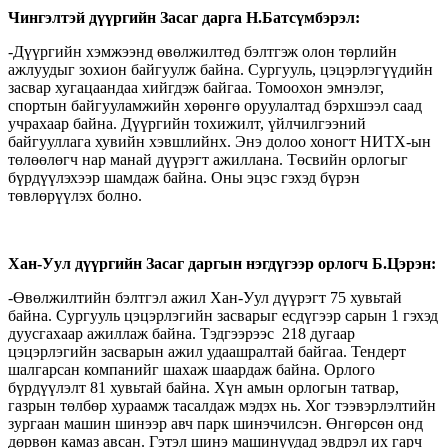
Чингэлтэй дүүргийн Засаг дарга Н.Батсүмбэрэл:
-Дүүргийн хэмжээнд өвөлжилтөд бэлтгэж олон төрлийн
ажлуудыг зохион байгуулж байна. Сургууль, цэцэрлэгүүдийн
засвар хугацаандаа хийгдэж байгаа. Томоохон эмнэлэг,
спортын байгууламжийн хөрөнгө оруулалтад бэрхшээл саад
учрахаар байна. Дүүргийн тохижилт, үйлчилгээний
байгууллага хувийн хэвшлийнх. Энэ долоо хоногт НИТХ-ын
төлөөлөгч нар манай дүүрэгт ажиллана. Төсвийн орлогыг
бүрдүүлэхээр шамдаж байна. Оны эцэс гэхэд бүрэн
төвлөрүүлэх болно.
Хан-Уул дүүргийн Засаг даргын нэгдүгээр орлогч Б.Цэрэн:
-Өвөлжилтийн бэлтгэл ажил Хан-Уул дүүрэгт 75 хувьтай
байна. Сургууль цэцэрлэгийн засварыг есдүгээр сарын 1 гэхэд
дуусгахаар ажиллаж байна. Тэдгээрээс 218 дугаар
цэцэрлэгийн засварын ажил удаашралтай байгаа. Тендерт
шалгарсан компанийг шахаж шаардаж байна. Орлого
бүрдүүлэлт 81 хувьтай байна. Хүн амын орлогын татвар,
газрын төлбөр хураамж тасалдаж мэдэх нь. Хог тээвэрлэлтийн
зургаан машин шинээр авч парк шинэчилсэн. Өнгөрсөн онд
дөрвөн камаз авсан. Гэтэл шинэ машинуудад эвдрэл их гарч