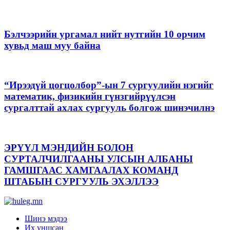
Бэлчээрийн ургамал нийт нутгийн 10 орчим
хувьд маш муу байна
“Ирээдүй цогцолбор”-ын 7 сургуулийн нэгийг
математик, физикийн гүнзгийрүүлсэн
сургалттай ахлах сургууль болгож шинэчилнэ
ЭРҮҮЛ МЭНДИЙН БОЛОН
СУРТАЛЧИЛГААНЫ УЛСЫН АЛБАНЫ
ГАМШГААС ХАМГААЛАХ КОМАНД
ШТАБЫН СУРГУУЛЬ ЭХЭЛЛЭЭ
Шинэ мэдээ
Их уншсан