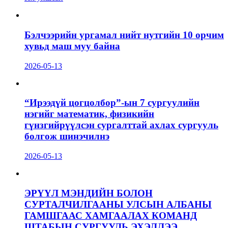
Бэлчээрийн ургамал нийт нутгийн 10 орчим
хувьд маш муу байна
2026-05-13
“Ирээдүй цогцолбор”-ын 7 сургуулийн
нэгийг математик, физикийн
гүнзгийрүүлсэн сургалттай ахлах сургууль
болгож шинэчилнэ
2026-05-13
ЭРҮҮЛ МЭНДИЙН БОЛОН
СУРТАЛЧИЛГААНЫ УЛСЫН АЛБАНЫ
ГАМШГААС ХАМГААЛАХ КОМАНД
ШТАБЫН СУРГУУЛЬ ЭХЭЛЛЭЭ