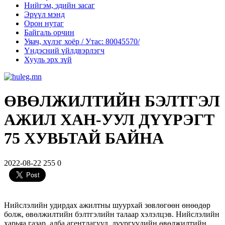
Нийгэм, эдийн засаг
Эрүүл мэнд
Орон нутаг
Байгаль орчин
Уяач, хүлэг хоёр / Утас: 80045570/
Үндэсний үйлдвэрлэгч
Хууль эрх зүй
ӨВӨЛЖИЛТИЙН БЭЛТГЭЛ
АЖИЛ ХАН-УУЛ ДҮҮРЭГТ
75 ХУВЬТАЙ БАЙНА
2022-08-22
255
0
Нийслэлийн удирдах ажилтны шуурхай зөвлөгөөн өнөөдөр
болж, өвөлжилтийн бэлтгэлийн талаар хэлэлцэв. Нийслэлийн
харьяа газар, алба агентлагууд, дүүргүүдийн өвөлжилтийн