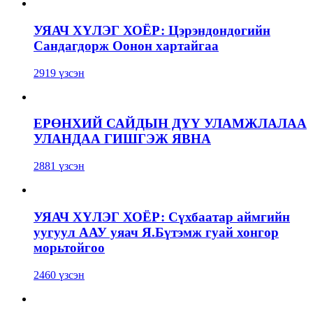
УЯАЧ ХҮЛЭГ ХОЁР: Цэрэндондогийн
Сандагдорж Оонон хартайгаа
2919 үзсэн
ЕРӨНХИЙ САЙДЫН ДҮҮ УЛАМЖЛАЛАА
УЛАНДАА ГИШГЭЖ ЯВНА
2881 үзсэн
УЯАЧ ХҮЛЭГ ХОЁР: Сүхбаатар аймгийн
уугуул ААУ уяач Я.Бүтэмж гуай хонгор
морьтойгоо
2460 үзсэн