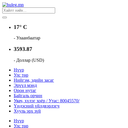
17° C
- Улаанбаатар
3593.87
- Доллар (USD)
Нүүр
Улс төр
Нийгэм, эдийн засаг
Эрүүл мэнд
Орон нутаг
Байгаль орчин
Уяач, хүлэг хоёр / Утас: 80045570/
Үндэсний үйлдвэрлэгч
Хууль эрх зүй
Нүүр
Улс төр